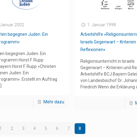
 Januar 2002
1. Januar 1998
sten begegnen Juden. Ein
Arbeitshilfe »Religionsunterri
programm«
Israels Gegenwart – Kriterien
Reflexionen«
ten begegnen Juden. Ein
rogramm Horst F. Rupp
Religionsunterricht in Israels
ayern Horst F. Rupp »Christen
Gegenwart – Kriterien und Re
nen Juden. Ein
Arbeitshilfe BCJ.Bayern Gele
rogramm«. Erstellt im Auftrag
von Landesbischof Dr. Johan
]
Friedrich Wenn die Erklärung 
Mehr dazu
1
2
3
4
5
6
7
8