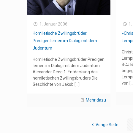
1. Januar 2006
1.
Homiletische Zwillingsbrüder.
»Chri
Predigen lernen im Dialog mit dem
Lern
Judentum
Chris
Lernp
Homiletische Zwillingsbrüder Predigen
BCJ.B
lernen im Dialog mit dem Judentum
begeg
Alexander Deeg 1. Entdeckung des
Lernp
homiletischen Zwillingsbruders Die
von
[…
Geschichte von Jakob
[…]
Mehr dazu
Vorige Seite