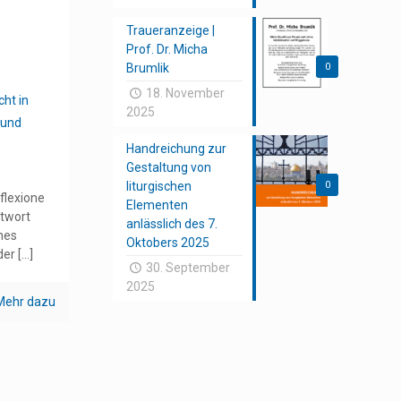
Traueranzeige |
Prof. Dr. Micha
Brumlik
0
18. November
cht in
2025
 und
Handreichung zur
Gestaltung von
liturgischen
0
flexione
Elementen
itwort
anlässlich des 7.
nes
Oktobers 2025
der
[…]
30. September
2025
Mehr dazu