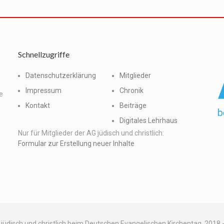
Schnellzugriffe
Datenschutzerklärung
Mitglieder
Impressum
Chronik
e
n
Kontakt
Beiträge
Digitales Lehrhaus
Nur für Mitglieder der AG jüdisch und christlich:
Formular zur Erstellung neuer Inhalte
.
jüdisch und christlich beim Deutschen Evangelischen Kirchentag, 2018 