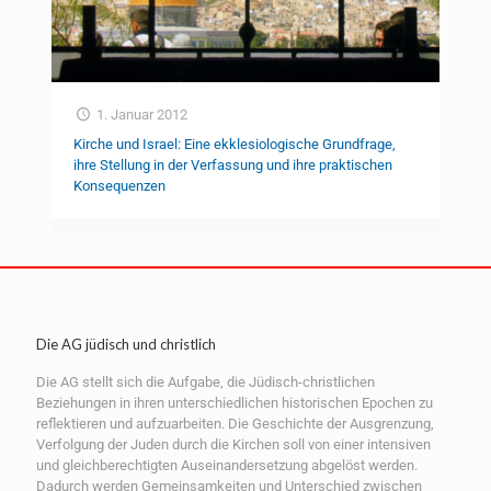
1. Januar 2012
Kirche und Israel: Eine ekklesiologische Grundfrage,
ihre Stellung in der Verfassung und ihre praktischen
Konsequenzen
Die AG jüdisch und christlich
Die AG stellt sich die Aufgabe, die Jüdisch-christlichen
Beziehungen in ihren unterschiedlichen historischen Epochen zu
reflektieren und aufzuarbeiten. Die Geschichte der Ausgrenzung,
Verfolgung der Juden durch die Kirchen soll von einer intensiven
und gleichberechtigten Auseinandersetzung abgelöst werden.
Dadurch werden Gemeinsamkeiten und Unterschied zwischen