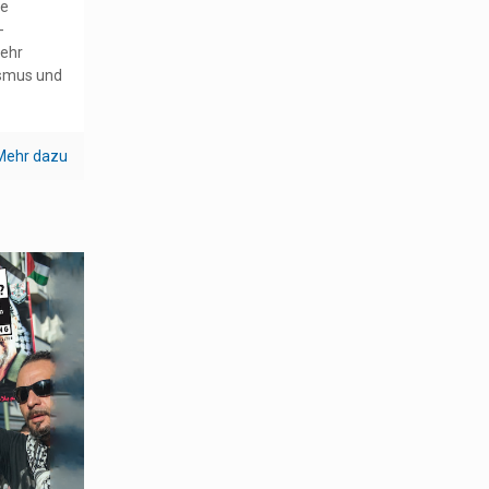
ie
-
mehr
ismus und
Mehr dazu