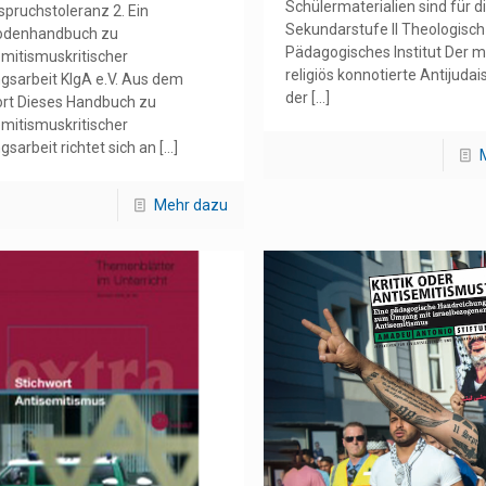
Schülermaterialien sind für d
spruchstoleranz 2. Ein
Sekundarstufe II Theologisch
odenhandbuch zu
Pädagogisches Institut Der 
emitismuskritischer
religiös konnotierte Antijuda
ngsarbeit KIgA e.V. Aus dem
der
[…]
rt Dieses Handbuch zu
emitismuskritischer
gsarbeit richtet sich an
[…]
Mehr dazu