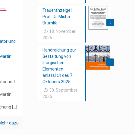
Traueranzeige |
Prof. Dr. Micha
Brumlik
0
18. November
2025
ator und
Handreichung zur
Martin
Gestaltung von
liturgischen
0
Elementen
anlässlich des 7.
ator und
Oktobers 2025
30. September
Martin
2025
schung
[…]
Mehr dazu