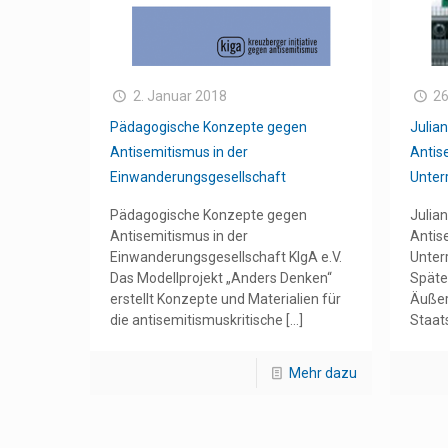
2. Januar 2018
26
Pädagogische Konzepte gegen
Julia
Antisemitismus in der
Antis
Einwanderungsgesellschaft
Unterr
Pädagogische Konzepte gegen
Julia
Antisemitismus in der
Antis
Einwanderungsgesellschaft KIgA e.V.
Unter
Das Modellprojekt „Anders Denken“
Späte
erstellt Konzepte und Materialien für
Äußer
die antisemitismuskritische
[…]
Staat
Mehr dazu