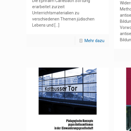
Die Ephraim Carlebach Stiftung
Wider
erarbeitet zurzeit
Meth
Unterrichtsmaterialien zu
antis
verschiedenen Themen jüdischen
Bildu
Lebens und
[…]
Vorwo
antis
Bildun
Mehr dazu