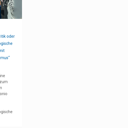
itik oder
ogische
mit
smus“
ine
 zum
m
onio
ogische