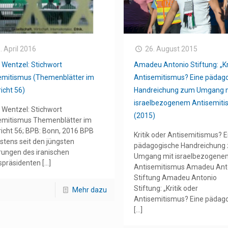
. April 2016
26. August 2015
n Wentzel: Stichwort
Amadeu Antonio Stiftung: „Kr
emitismus (Themenblätter im
Antisemitismus? Eine pädag
icht 56)
Handreichung zum Umgang 
israelbezogenem Antisemiti
n Wentzel: Stichwort
(2015)
emitismus Themenblätter im
richt 56; BPB: Bonn, 2016 BPB
Kritik oder Antisemitismus? E
stens seit den jüngsten
pädagogische Handreichung
ungen des iranischen
Umgang mit israelbezogene
spräsidenten
[…]
Antisemitismus Amadeu Ant
Stiftung Amadeu Antonio
Stiftung: „Kritik oder
Mehr dazu
Antisemitismus? Eine pädag
[…]