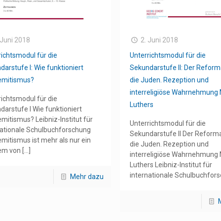
 Juni 2018
2. Juni 2018
richtsmodul für die
Unterrichtsmodul für die
darstufe I: Wie funktioniert
Sekundarstufe II: Der Reform
emitismus?
die Juden. Rezeption und
interreligiöse Wahrnehmung 
richtsmodul für die
Luthers
darstufe I Wie funktioniert
emitismus? Leibniz-Institut für
Unterrichtsmodul für die
nationale Schulbuchforschung
Sekundarstufe II Der Reform
emitismus ist mehr als nur ein
die Juden. Rezeption und
em von
[…]
interreligiöse Wahrnehmung 
Luthers Leibniz-Institut für
internationale Schulbuchfor
Mehr dazu